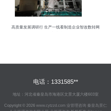
高质量发展调研行 生产一线看制造企业智改数转网
联新实践
电话：1331585**
地址：河北省秦皇岛市海港区文景大厦六楼603室
Copyright © 2026
www.cytzzd.com
业管理咨询
秦皇岛景仁