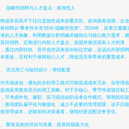
二、 战略性招聘与人才盘点：精准投入
招聘成本居高不下往往是隐性成本的重灾区。咨询视角强调，企
将招聘从“事务性补充”转向“战略性投资”。2019年，应更注重建
精准的人才画像，利用数据分析明确关键岗位与核心能力需求，
免盲目招聘。定期进行内部人才盘点，发掘并激活现有人才的潜
力，通过内部转岗、晋升或培训来填补职位空缺，这远比外部招
成本更低，且有利于保留核心人才，降低流失率带来的重置成本
三、 灵活用工与组织设计：弹性配置
面对市场波动，僵化的全职用工模式可能造成成本冗余。业管理
询提倡采用更加灵活的用工策略。对于非核心、季节性或项目制
作，可考虑外包、兼职、实习或自由职业者合作模式。审视组织
构，推动团队扁平化与敏捷化，减少不必要的管理层级，这不仅
降低管理成本，还能加快决策速度，使组织更适配业务变化。
四、 聚焦实效的培训与发展：投资回报最大化