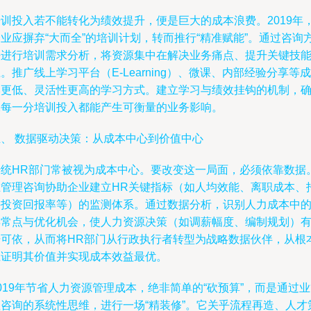
培训投入若不能转化为绩效提升，便是巨大的成本浪费。2019年
业应摒弃“大而全”的培训计划，转而推行“精准赋能”。通过咨询
法进行培训需求分析，将资源集中在解决业务痛点、提升关键技
。推广线上学习平台（E-Learning）、微课、内部经验分享等成
本更低、灵活性更高的学习方式。建立学习与绩效挂钩的机制，
保每一分培训投入都能产生可衡量的业务影响。
五、 数据驱动决策：从成本中心到价值中心
传统HR部门常被视为成本中心。要改变这一局面，必须依靠数据
业管理咨询协助企业建立HR关键指标（如人均效能、离职成本、
聘投资回报率等）的监测体系。通过数据分析，识别人力成本中
异常点与优化机会，使人力资源决策（如调薪幅度、编制规划）
据可依，从而将HR部门从行政执行者转型为战略数据伙伴，从根
上证明其价值并实现成本效益最优。
019年节省人力资源管理成本，绝非简单的“砍预算”，而是通过
理咨询的系统性思维，进行一场“精装修”。它关乎流程再造、人才